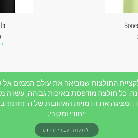
ila
Bone
מחיר
₪
le
H
קציית החולצות שמביאה את עולם הממים אל ע
ה. כל חולצה מודפסת באיכות גבוהה, עשויה מב
ועמיד, ומציגה 
ייחודי ומקורי.
לחנות הבריינרוט