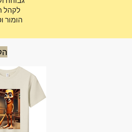
גבוהה וע
לקהל הר
הומור וט
הק