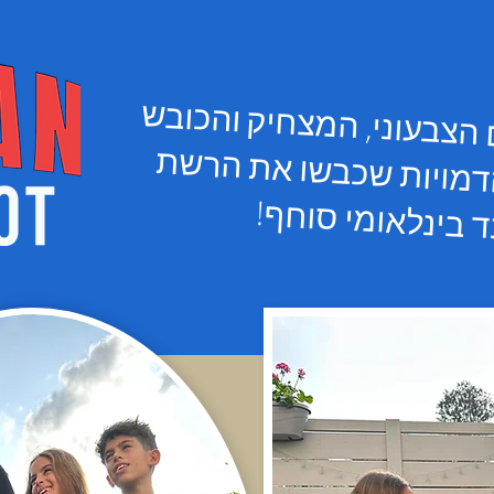
 הצבעוני, המצחיק והכובש
דמויות שכבשו את הרשת
 בינלאומי סוחף!