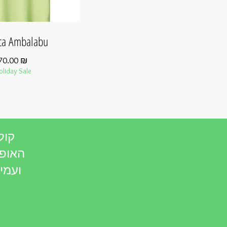
ca Ambalabu
מחיר
70.00 ₪
oliday Sale
קול
האופנ