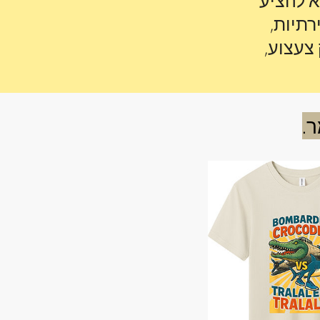
א להציע
רתיות,
 צעצוע,
.