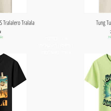
 Tralalero Tralala
Tung Tu
מחיר
₪
le
H
100% כותנה!
הדפסה דיגיטלית!
גיזרה מושלמת!