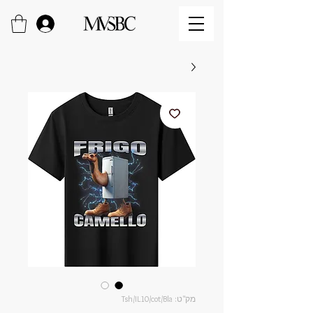
מק"ט: Tsh/IL10/cot/Bla