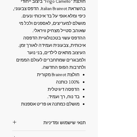
חולצת "Frigo Camello" ביצוב ייחודי
בהשראת Italian Brainrot. הדפס צבעוני,
כיפי ומלא אופי על בד איכותי ונעים.
מושלם למעריצים, לאספנים ולכל מי
שאוהב סטייל מצחיק וויראלי.
ההדפס עשוי בטכנולוגיית הדפסה
איכותית, צבעונית ועמידה לאורך זמן.
העיצוב מתאים לילדים, בני נוער
ולמבוגרים שמתחברים לעולם הממים
ולתרבות הפופ החדשה.
חולצת Brainrot מקורית
100% כותנה
הדפסה דיגיטלית
בד נוח, רך ועמיד.
מושלם כמתנה או פריט אספנות
תנאי שישמוש ומדיניות
תנאי שימוש ומדיניות האתר –