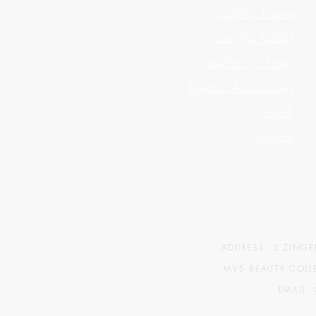
LashPro Home
LashPro D20H
LashPro 10 Hairs
Eyelash Accessories
Touch
Lipstick
ADDRESS: 2 ZINGER.
MVS BEAUTY COLLE
EMAIL: