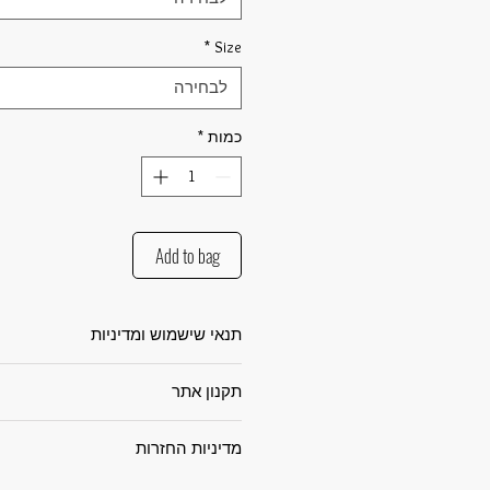
*
Size
לבחירה
כמות
*
Add to bag
תנאי שישמוש ומדיניות
תנאי שימוש ומדיניות האתר – MVSBC
תקנון אתר
ברוך הבא לאתר BC
ובשירותיו כפוף לתנאי השימוש המפו
תקנון אתר MVSBC
באתר, רכישה או שימוש במוצרים הנמ
מדיניות החזרות
ברוך הבא לאתר VSBC
הסכמה מלאה ובלתי־מותנית לתנאים
מהווה הסכם מחייב בין משתמש האת
מדיניות החזרות זו חלה על כלל המו