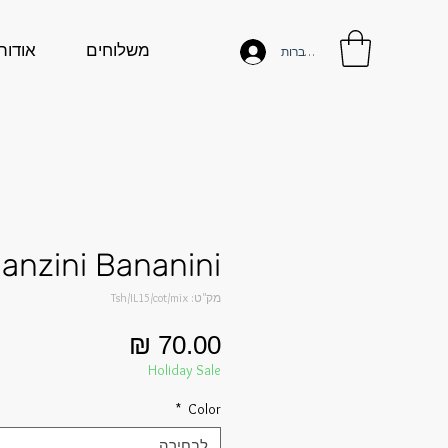
משלוחים
אודות
להתחברות
anzini Bananini
מק"ט: Tsh/IL15/cot/mix
מחיר
Holiday Sale
*
Color
לבחירה