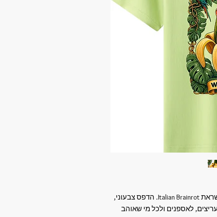
חולצת "Shimpanzini Bananini" ביצוב ייחודי בהשראת Italian Brainrot. הדפס צבעוני,
עריצים, לאספנים ולכל מי שאוהב