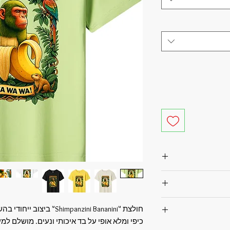
MVS (להלן: "האתר"). השימוש באתר
רטים להלן. גלישה
כרים בו מהווים
M (להלן: "האתר"). תקנון זה
כיפי ומלא אופי על בד איכותי ונעים. מושלם למ
 אלה.
ר לבין מפעיל
צרים הנמכרים באתר